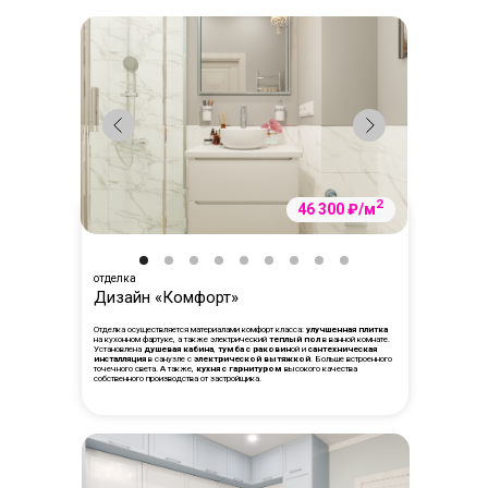
2
46 300 ₽/м
отделка
Дизайн «Комфорт»
Отделка осуществляется материалами комфорт класса:
улучшенная плитка
на кухонном фартуке, а также электрический
теплый пол
в ванной комнате.
Установлена
душевая кабина
,
тумба с раковин
ой и
сантехническая
инсталляция
в санузле с
электрической вытяжкой
. Больше встроенного
точечного света. А также,
кухня с гарнитуром
высокого качества
собственного производства от застройщика.