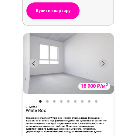
Купить квартиру
1-комнатные
1-комнатные
2-комнатные
2-комнатные
3-комнатные
2
18 900 ₽/м
отделка
White Box
В квартире с отделкой
White box
имеется
стяжка пола
. Возведены и
выровнены стены
под финишную отделку. На кухне и в ванной комнате
выполнена
разводка труб водоснабжения и канализации
до мест
установки сантехнических приборов. Проведена
разводка от
электрического щитка
до оконечных устройств. Установлены
двухкамерные стеклопакеты
и входная
металлическая дверь
.