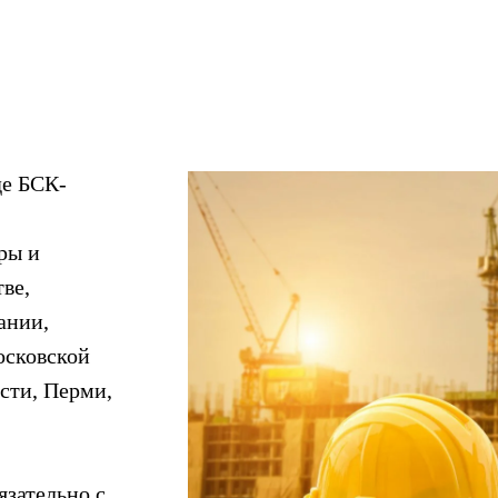
де БСК-
ры и
ве,
ании,
осковской
сти, Перми,
язательно с